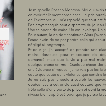
Je m'appelle Rosario Montoya. Moi qui avais 
en avoir réellement conscience, j'ai pris brut
de l'existence qui m'a rappelé que tout est fr
l'on croyait acquis peut disparaitre du jour au l
Une saloperie de crabe. Un cœur volage. Un 
Pour autant, la vie doit continuer. Alors j'avanc
l'espoir vain de ne pas perdre celle qui a tout 
négligé si longtemps.
Et pour ça, j'ai accepté de prendre une pla
moins douteuse pour m'occuper de deux
demandé, mais que la vie a pas mal malmen
quelque chose en moi. Quelque chose dont j'
une évidence s'impose : je ne vais pas les lais
coute que coute de la violence que certains l
Je ne suis pas la seule à vouloir les sauver
doutes face à cet oncle aussi couturé que Fr
frôle celle d'une porte de prison et dont la m
niveau bien trop élevé pour que je puisse la 
aine