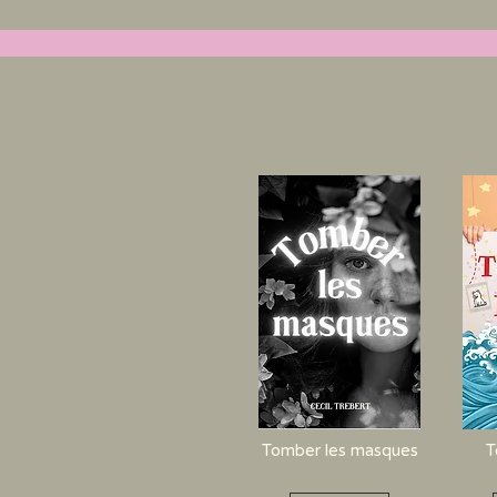
Tomber les masques
T