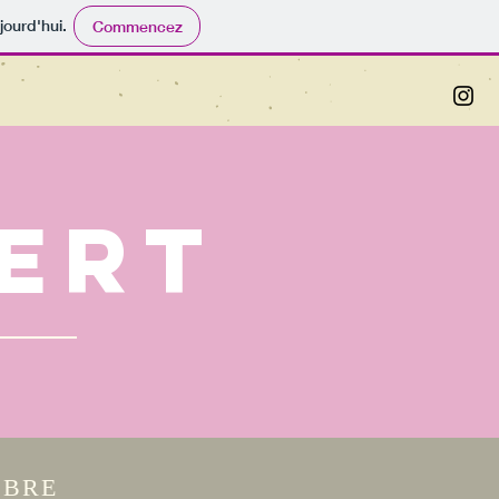
jourd'hui.
Commencez
bert
MBRE