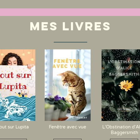
Mes livres
out sur Lupita
Fenêtre avec vue
L'Obstination d'Al
Baggersmith