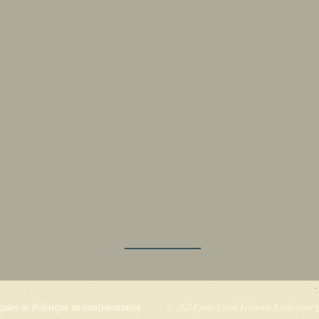
© 2024 par Cecil Trebert. Créé avec
ales & Politique de confidentialité