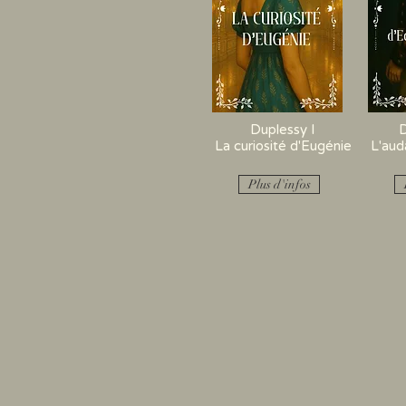
Duplessy I
D
La curiosité d'Eugénie
L'aud
Plus d'infos