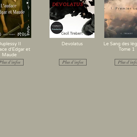
uplessy II
Devolatus
Le Sang des lé
ace d'Edgar et
Tome 1
Maude
Plus d'infos
Plus d'infos
Plus d'inf