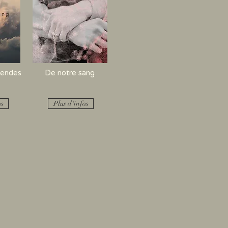
gendes
De notre sang
os
Plus d'infos