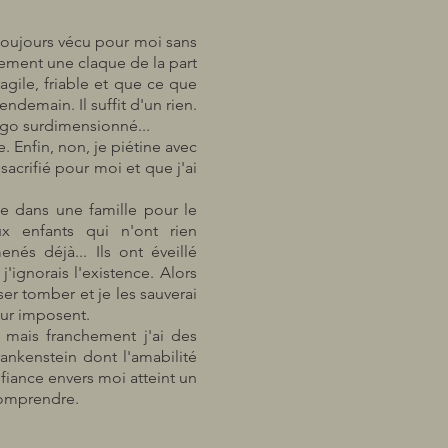
toujours vécu pour moi sans
alement une claque de la part
agile, friable et que ce que
endemain. Il suffit d'un rien.
ego surdimensionné...
e. Enfin, non, je piétine avec
sacrifié pour moi et que j'ai
ce dans une famille pour le
 enfants qui n'ont rien
és déjà... Ils ont éveillé
ignorais l'existence. Alors
ser tomber et je les sauverai
eur imposent.
, mais franchement j'ai des
ankenstein dont l'amabilité
éfiance envers moi atteint un
comprendre.